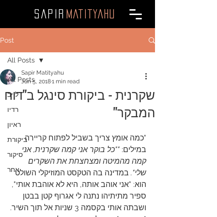
SAPI
R
MATITYAHU
Post
All Posts
Sapir Matityahu
All Posts
Jun 5, 2018
1 min read
שקרנית - ביקורת סינגל ב"דוח
לייב
המבקר"
רדיו
ראיון
"כמה אומץ צריך בשביל לפתוח קריירה 
ביקורת
במילים: 
""כל בוקר אני קמה שקרנית, אני 
סיקור
קמה מהמיטה ומצחצחת את השקרים 
אחר
שלי".
 במדינה בה הטקסט המוזיקלי השולט 
הוא: "אני אוהב אותה, היא לא אוהבת אותי", 
ספיר מתיתיהו נתנה לי אגרוף קטן בבטן 
ושבתה אותי בקסמה 3 שניות אל תוך השיר.